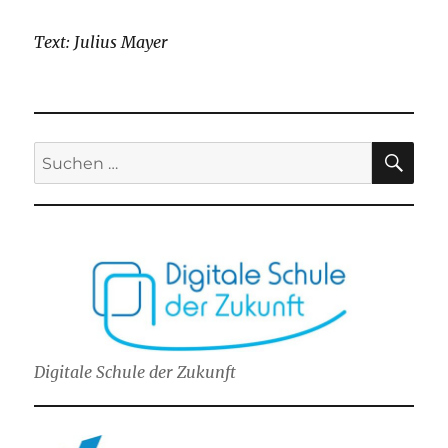
Text: Julius Mayer
SU
Suchen
nach:
Digitale Schule der Zukunft