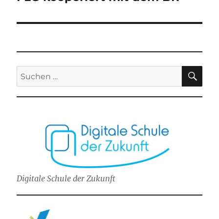
SU
Suchen
nach:
Digitale Schule der Zukunft