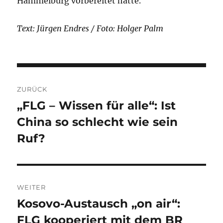
Hammelburg vorbereitet hatte.
Text: Jürgen Endres / Foto: Holger Palm
Beitragsnavigation
ZURÜCK
„FLG – Wissen für alle“: Ist
Vorheriger
China so schlecht wie sein
Beitrag:
Ruf?
WEITER
Kosovo-Austausch „on air“:
Nächster
FLG kooperiert mit dem BR
Beitrag: