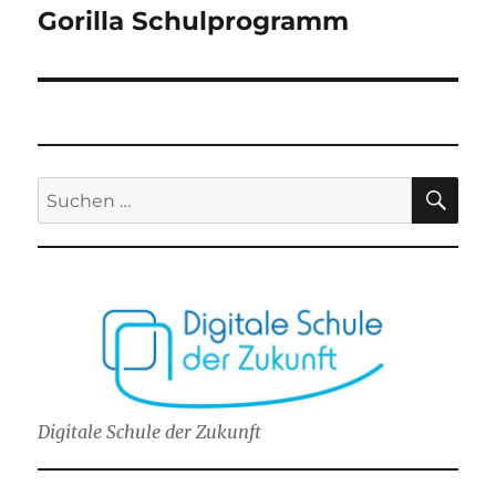
Gorilla Schulprogramm
Beitrag:
SU
Suchen
nach:
Digitale Schule der Zukunft