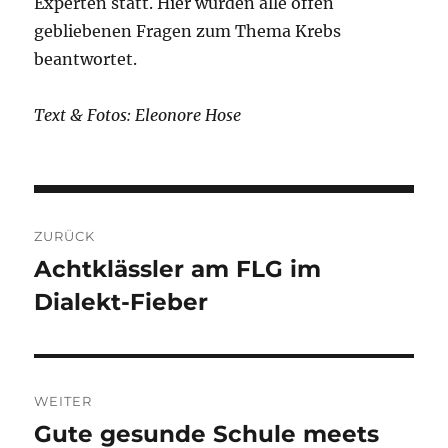
Experten statt. Hier wurden alle offen
gebliebenen Fragen zum Thema Krebs
beantwortet.
Text & Fotos: Eleonore Hose
Beitragsnavigation
ZURÜCK
Achtklässler am FLG im
Vorheriger
Dialekt-Fieber
Beitrag:
WEITER
Gute gesunde Schule meets
Nächster