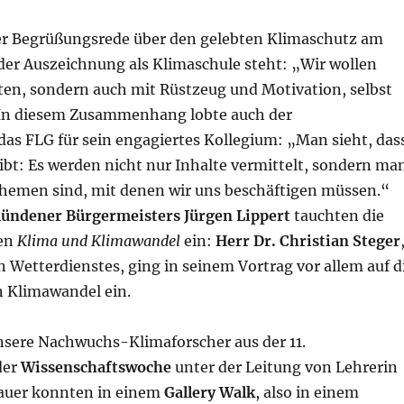
ner Begrüßungsrede über den gelebten Klimaschutz am
der Auszeichnung als Klimaschule steht: „Wir wollen
ten, sondern auch mit Rüstzeug und Motivation, selbst
 In diesem Zusammenhang lobte auch der
das FLG für sein engagiertes Kollegium: „Man sieht, das
ibt: Es werden nicht nur Inhalte vermittelt, sondern ma
Themen sind, mit denen wir uns beschäftigen müssen.“
ndener Bürgermeisters Jürgen Lippert
tauchten die
men
Klima und Klimawandel
ein:
Herr Dr. Christian Steger
 Wetterdienstes, ging in seinem Vortrag vor allem auf d
 Klimawandel ein.
nsere Nachwuchs-Klimaforscher aus der 11.
der
Wissenschaftswoche
unter der Leitung von Lehrerin
chauer konnten in einem
Gallery Walk
, also in einem