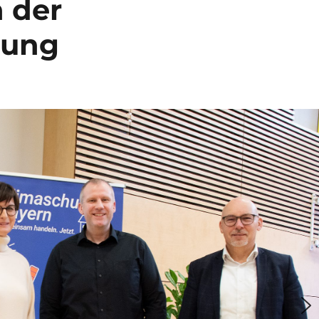
 der
tung