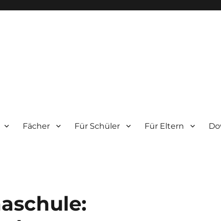
m
Fächer
Für Schüler
Für Eltern
Do
maschule: