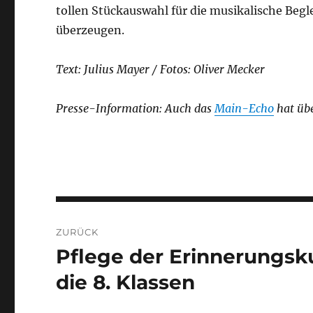
tollen Stückauswahl für die musikalische Begl
überzeugen.
Text: Julius Mayer / Fotos: Oliver Mecker
Presse-Information: Auch das
Main-Echo
hat übe
Beitragsnavigation
ZURÜCK
Pflege der Erinnerungsku
Vorheriger
Beitrag:
die 8. Klassen