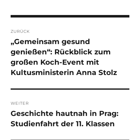
Beitragsnavigation
ZURÜCK
„Gemeinsam gesund
Vorheriger
genießen“: Rückblick zum
Beitrag:
großen Koch-Event mit
Kultusministerin Anna Stolz
WEITER
Geschichte hautnah in Prag:
Nächster
Studienfahrt der 11. Klassen
Beitrag: