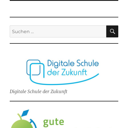
SU
Suchen
nach:
Digitale Schule der Zukunft