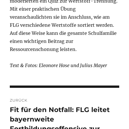
moderierten ein Quiz zur Wertstoff-Trennung.
Mit einer praktischen Übung
veranschaulichten sie im Anschluss, wie am
FLG verschiedene Wertstoffe sortiert werden.
Auf diese Weise kann die gesamte Schulfamilie
einen wichtigen Beitrag zur
Ressourcenschonung leisten.
Text & Fotos: Eleonore Hose und Julius Mayer
Beitragsnavigation
ZURÜCK
Fit für den Notfall: FLG leitet
Vorheriger
bayernweite
Beitrag:
Fortbildungsoffensive zur