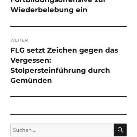
Wiederbelebung ein
WEITER
FLG setzt Zeichen gegen das
Nächster
Vergessen:
Beitrag:
Stolpersteinführung durch
Gemünden
SU
Suchen
nach: