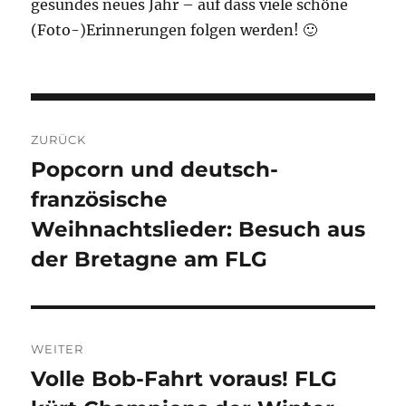
gesundes neues Jahr – auf dass viele schöne
(Foto-)Erinnerungen folgen werden! 🙂
Beitragsnavigation
ZURÜCK
Popcorn und deutsch-
Vorheriger
französische
Beitrag:
Weihnachtslieder: Besuch aus
der Bretagne am FLG
WEITER
Volle Bob-Fahrt voraus! FLG
Nächster