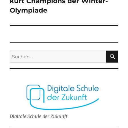
kürt Champions der Winter-
Beitrag:
Olympiade
SU
Suchen
nach:
Digitale Schule der Zukunft