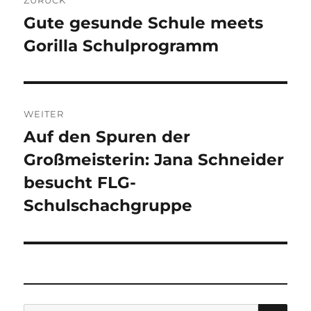
Gute gesunde Schule meets
Vorheriger
Gorilla Schulprogramm
Beitrag:
WEITER
Auf den Spuren der
Nächster
Großmeisterin: Jana Schneider
Beitrag:
besucht FLG-
Schulschachgruppe
SU