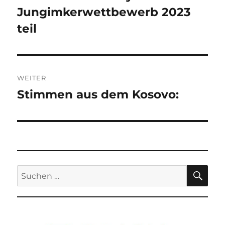
Jungimkerwettbewerb 2023
teil
WEITER
Stimmen aus dem Kosovo:
Nächster
Beitrag:
SU
Suchen
nach: