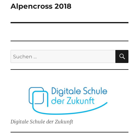
Alpencross 2018
Beitrag:
SU
Suchen
nach:
Digitale Schule der Zukunft