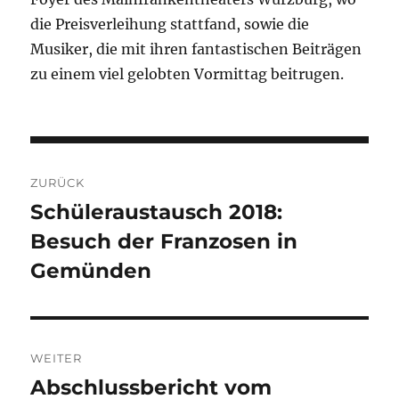
die Preisverleihung stattfand, sowie die
Musiker, die mit ihren fantastischen Beiträgen
zu einem viel gelobten Vormittag beitrugen.
Beitragsnavigation
ZURÜCK
Schüleraustausch 2018:
Vorheriger
Besuch der Franzosen in
Beitrag:
Gemünden
WEITER
Abschlussbericht vom
Nächster