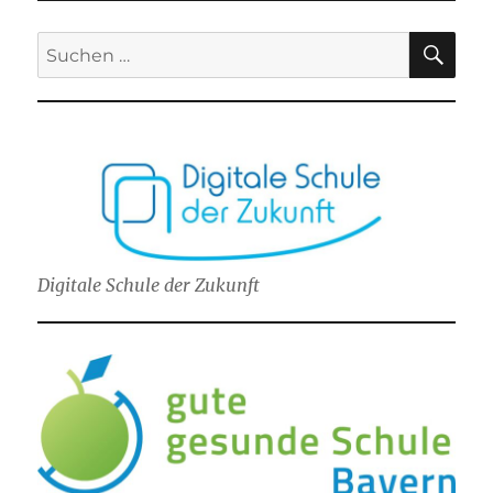
SU
Suchen
nach:
Digitale Schule der Zukunft