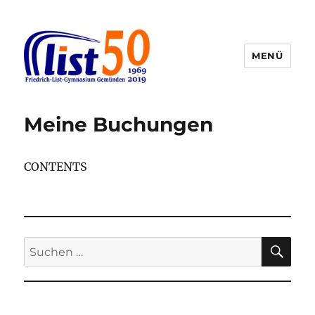
MENÜ
Friedrich-List-Gymnasium
Meine Buchungen
CONTENTS
SU
Suchen
nach: