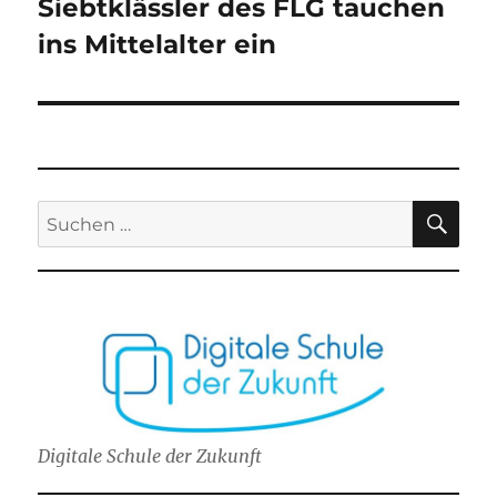
Siebtklässler des FLG tauchen
Nächster
ins Mittelalter ein
Beitrag:
SU
Suchen
nach:
Digitale Schule der Zukunft