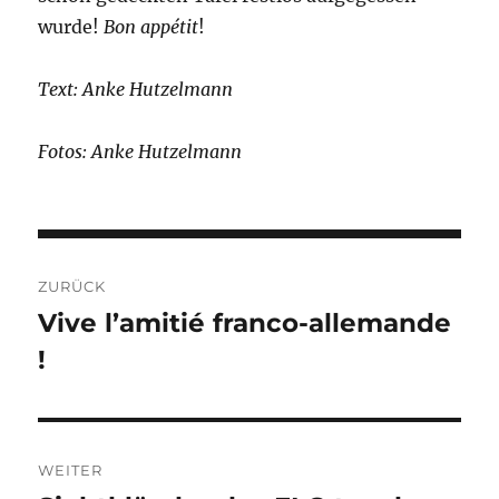
wurde!
Bon
appétit
!
Text: Anke Hutzelmann
Fotos: Anke Hutzelmann
Beitragsnavigation
ZURÜCK
Vive l’amitié franco-allemande
Vorheriger
!
Beitrag:
WEITER